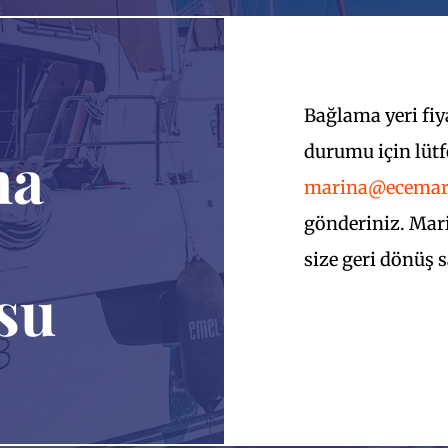
Bağlama yeri fiya
ma
durumu için lüt
marina@ecemar
gönderiniz. Mari
size geri dönüş 
su