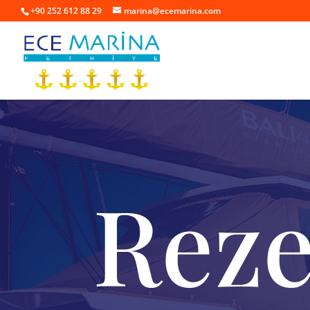
+90 252 612 88 29
marina@ecemarina.com
Reze